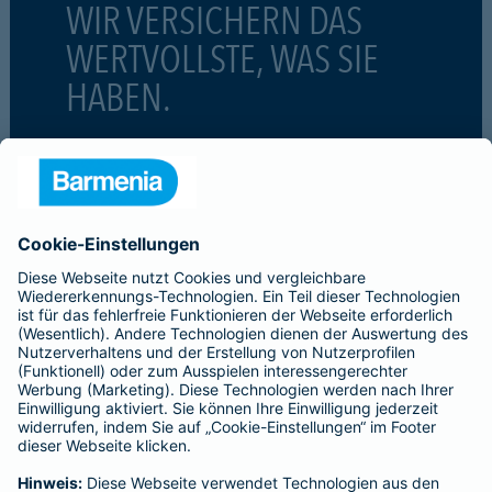
WIR VERSICHERN DAS
WERTVOLLSTE, WAS SIE
HABEN.
#MachenWirGern
ÜBER BARMENIA
Kontakt
Karriere
Presse
Unternehmen
Anfahrt