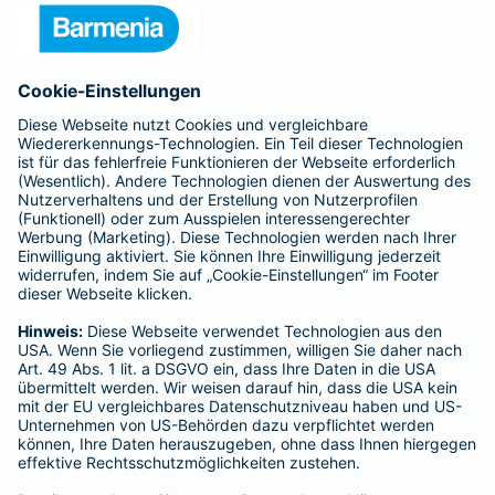
Unternehmen
Anfahrt
Affiliate-Partner werden
Barmenia ist Teil der BarmeniaGothaer
BELIEBTE SEITEN
Kranken-Zusatzversicherung
Tierversicherungen
Haftpflichtversicherung
Hausratversicherung
SERVICE
Adresse ändern
Schaden melden
Kilometerstandsmeldung
Serviceübersicht