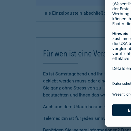
als Einzelbaustein abschließbar, unabhä
Für wen ist eine Versicherun
Es ist Samstagabend und Ihr Kind stößt sic
geklebt werden muss oder eine Versorgung
Sie ganz ohne Stress von zu Hause aus ein
begutachten und Ihnen das weitere Vorgehe
Auch aus dem Urlaub heraus können Sie auf
Telemedizin ist für jeden sinnvoll da man
Benötigen Sie weitere Informationen? Dan