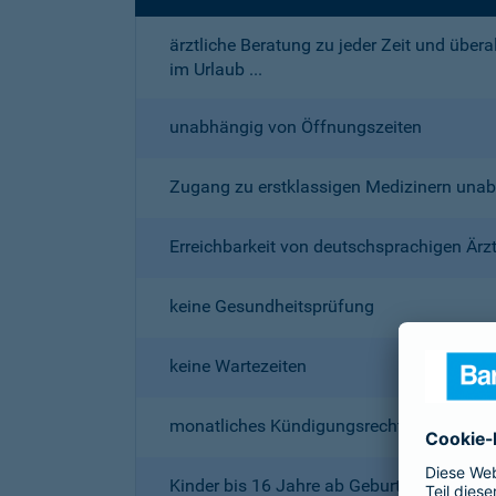
ärztliche Beratung zu jeder Zeit und über
im Urlaub ...
unabhängig von Öffnungszeiten
Zugang zu erstklassigen Medizinern un
Erreichbarkeit von deutschsprachigen Ärz
keine Gesundheitsprüfung
keine Wartezeiten
monatliches Kündigungsrecht
Kinder bis 16 Jahre ab Geburt beitragsfrei