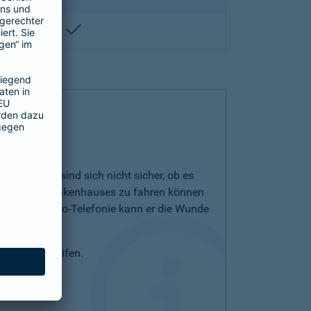
enthalten
kommt. Sie sind sich nicht sicher, ob es
lanz eines Krankenhauses zu fahren können
sen. Per Video-Telefonie kann er die Wunde
pp zurückgreifen.
at.