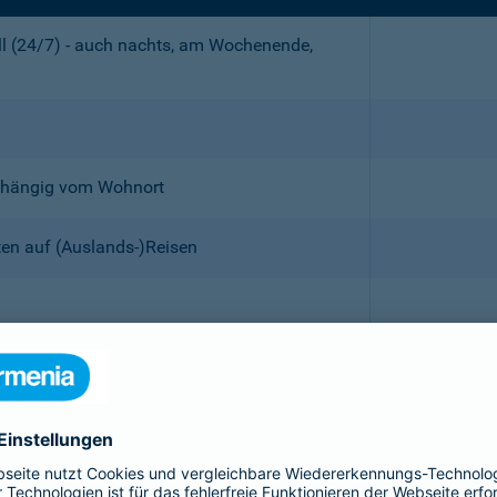
all (24/7) - auch nachts, am Wochenende,
abhängig vom Wohnort
ten auf (Auslands-)Reisen
 mitversichert