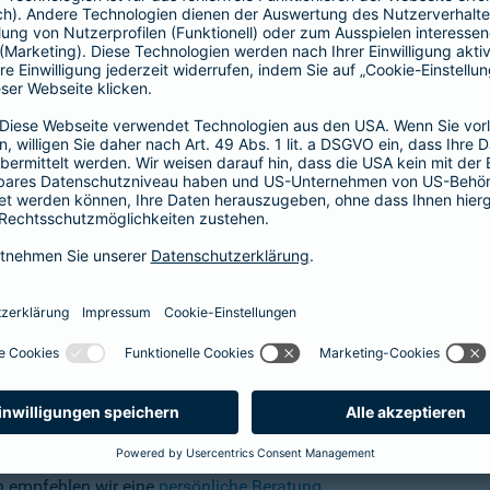
ngig von anderen Versicherungsprodukten
g für Telemedizin sinnvoll?
h den Kopf so unglücklich, dass es zu einer kleinen Platzwunde 
 zu Hause ausreichend ist. Anstatt nun in die überfüllte Ambu
en Arzt über die Medgate App kontaktieren und sich beraten las
n mitteilen.
 die Beratung der erstklassigen deutschsprachigen Ärzte der A
 24/7 rund um den Globus Zugang zu erstklassigen Medizinern h
n empfehlen wir eine
persönliche Beratung
.