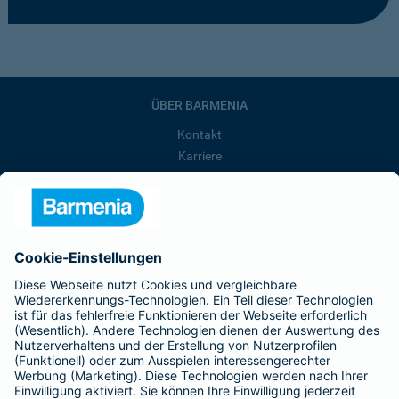
ÜBER BARMENIA
Kontakt
Karriere
Presse
Unternehmen
Anfahrt
Affiliate-Partner werden
Barmenia ist Teil der BarmeniaGothaer
BELIEBTE SEITEN
Kranken-Zusatzversicherung
Tierversicherungen
Haftpflichtversicherung
Hausratversicherung