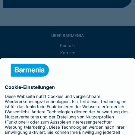
ÜBER BARMENIA
Kontakt
Karriere
Presse
Unternehmen
Anfahrt
Affiliate-Partner werden
Barmenia ist Teil der BarmeniaGothaer
BELIEBTE SEITEN
Kranken-Zusatzversicherung
Tierversicherungen
Haftpflichtversicherung
Hausratversicherung