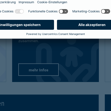
definitiv den bestmöglichen Schutz
bekommt, sind auch unsere Lösungen
vielfältig und flexibel.
Passend-für-Kinder-Schutz
: Wählen Sie
aus unseren empfohlenen Paketen oder
stellen Sie sich gezielt die Produkte
zusammen.
mehr Infos
en