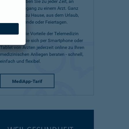
(Telearzt) haben Sie zu jeder Zeit, an
jedem Ort Zugang zu einem Arzt. Ganz
einfach von zu Hause, aus dem Urlaub,
am Wochenende oder Feiertagen.
Nutzen Sie die Vorteile der Telemedizin
und lassen Sie sich per Smartphone oder
Tablet von Ärzten jederzeit online zu Ihren
medizinischen Anliegen beraten - schnell,
einfach und flexibel.
MediApp-Tarif