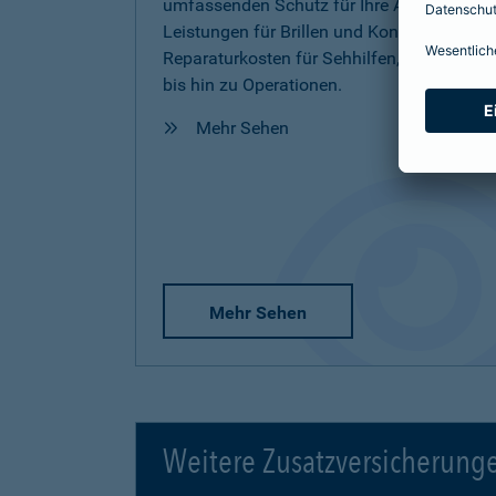
umfassenden Schutz für Ihre Augen inkl.
Leistungen für Brillen und Kontaktlinsen,
Reparaturkosten für Sehhilfen, Vorsorge
bis hin zu Operationen.
Mehr Sehen
Mehr Sehen
Weitere Zusatzversicherung