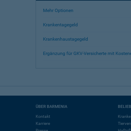
Mehr Optionen
Krankentagegeld
Krankenhaustagegeld
Ergänzung für GKV-Versicherte mit Kosten
ÜBER BARMENIA
BELIE
Kontakt
Kranke
Karriere
Tierve
Presse
Haftpfl