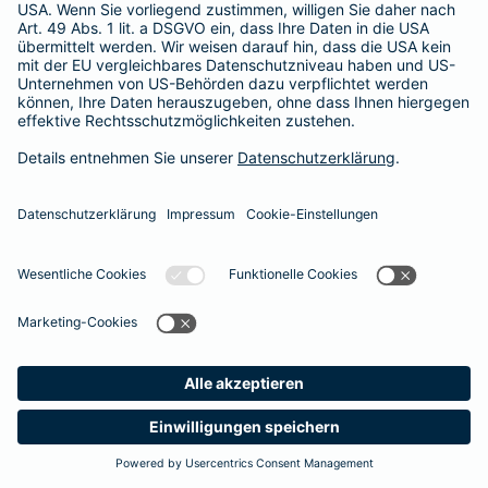
Unsere Berater und Beraterinnen stehen Ihnen gerne für ein
persönliches Gespräch zur Verfügung
. So finden auch Sie den optimalen Schutz für Ihre Zähne.
#MachenWirGern
Das könnte Sie auch interessieren
Zusatzversicherungen
Unfallversicherung
Meine
Suche
Produkte
Barmenia
Kontakt