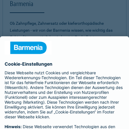
Barmenia
Ob Zahnpflege, Zahnersatz oder kieferorthopädische
Leistungen - wir von der Barmenia wissen, wie wichtig das
Gebiss für unser tägliches Leben ist. Deshalb ist es uns ein
Anliegen, Ihnen ein
umfassendes und individuelles
Vorsorge-Paket
zu bieten. Mit einer unserer
Zahnzusatzversicherungen müssen Sie nicht aufgrund eines
hohen Eigenanteils Abstriche bei zahnärztlichen
Behandlungen machen. Dabei ist es uns wichtig, für jeden
einen passenden Schutz zu finden. Daher können Sie aus
verschiedenen Tarifen
die beste Zahnversicherung
auswählen.
Egal für welches unserer Produkte Sie sich
entscheiden - bei allen unseren Tarifen erwartet Sie ein
gutes
Preis-Leistungs-Verhältnis.
Sie sind unsicher, welche Zahnvorsorge für Sie am besten
passt?