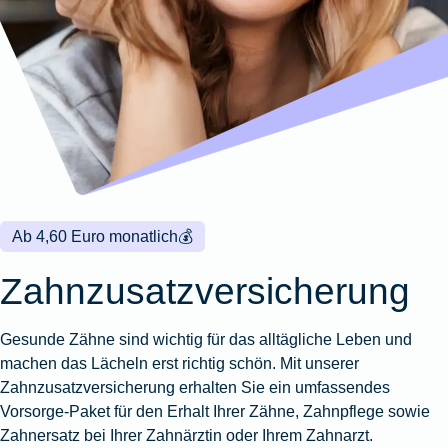
Wohnungsschutzbrief
Kunstversicherung
Montageversicherung
Zur
Zur
Zur
Gruppenunfall für
Gewässerschadenhaftpflicht
Reisehaftpflichtversicherung
Zur
Produktübersicht
Produktübersicht
Produktübersicht
Betriebe
Ausstellungsversicherung
Zur
Produktübersicht
Zur
Produktübersicht
Reiserücktrittsversicherung
Zur
Produktübersicht
Gruppenunfall für
Valorenversicherung
Produktübersicht
Vereine
Zur
Oldtimersammlungsversicherung
Produktübersicht
Zur
Produktübersicht
Ab 4,60 Euro monatlich
💰
Zur
Produktübersicht
Zahnzusatzversicherung
Gesunde Zähne sind wichtig für das alltägliche Leben und
machen das Lächeln erst richtig schön. Mit unserer
Zahnzusatzversicherung erhalten Sie ein umfassendes
Vorsorge-Paket für den Erhalt Ihrer Zähne, Zahnpflege sowie
Zahnersatz bei Ihrer Zahnärztin oder Ihrem Zahnarzt.