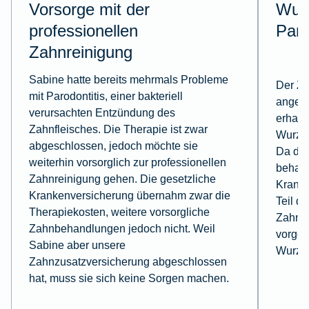
Vorsorge mit der
Wurz
professionellen
Par
Zahnreinigung
Sabine hatte bereits mehrmals Probleme
Der Za
mit Parodontitis, einer bakteriell
angegr
verursachten Entzündung des
erhalt
Zahnfleisches. Die Therapie ist zwar
Wurzel
abgeschlossen, jedoch möchte sie
Da die
weiterhin vorsorglich zur professionellen
behande
Zahnreinigung gehen. Die gesetzliche
Kranke
Krankenversicherung übernahm zwar die
Teil d
Therapiekosten, weitere vorsorgliche
Zahnzu
Zahnbehandlungen jedoch nicht. Weil
vorges
Sabine aber unsere
Wurze
Zahnzusatzversicherung abgeschlossen
hat, muss sie sich keine Sorgen machen.