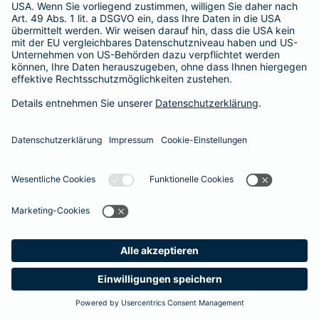
Unsere Berater und Beraterinnen stehen Ihnen gerne für ein
persönliches Gespräch zur Verfügung
. So finden auch Sie den optimalen Schutz für Ihre Zähne.
#MachenWirGern
Das könnte Sie auch interessieren
Zusatzversicherungen
Unfallversicherung
Meine
Suche
Produkte
Barmenia
Kontakt