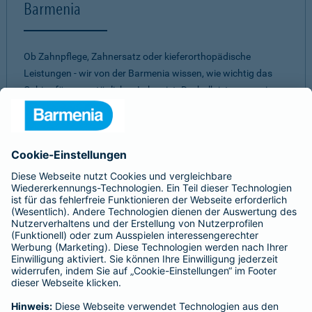
Barmenia
Ob Zahnpflege, Zahnersatz oder kieferorthopädische
Leistungen - wir von der Barmenia wissen, wie wichtig das
Gebiss für unser tägliches Leben ist. Deshalb ist es uns ein
Anliegen, Ihnen ein
umfassendes und individuelles
Vorsorge-Paket
zu bieten. Mit einer unserer
Zahnzusatzversicherungen müssen Sie nicht aufgrund eines
hohen Eigenanteils Abstriche bei zahnärztlichen
Behandlungen machen. Dabei ist es uns wichtig, für jeden
einen passenden Schutz zu finden. Daher können Sie aus
verschiedenen Tarifen
die beste Zahnversicherung
auswählen.
Egal für welches unserer Produkte Sie sich
entscheiden - bei allen unseren Tarifen erwartet Sie ein
gutes
Preis-Leistungs-Verhältnis.
Sie sind unsicher, welche Zahnvorsorge für Sie am besten
passt?