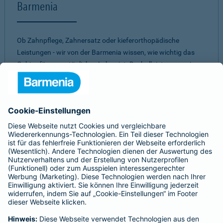
Barmenia
Ob Zahnpflege, Zahnersatz oder kieferorthopädische
Leistungen - wir von der Barmenia wissen, wie wichtig das
Gebiss für unser tägliches Leben ist. Deshalb ist es uns ein
Anliegen, Ihnen ein
umfassendes und individuelles
Vorsorge-Paket
zu bieten. Mit einer unserer
Zahnzusatzversicherungen müssen Sie nicht aufgrund eines
hohen Eigenanteils Abstriche bei zahnärztlichen
Behandlungen machen. Dabei ist es uns wichtig, für jeden
einen passenden Schutz zu finden. Daher können Sie aus
verschiedenen Tarifen
die beste Zahnversicherung
auswählen.
Egal für welches unserer Produkte Sie sich
entscheiden - bei allen unseren Tarifen erwartet Sie ein
gutes
Preis-Leistungs-Verhältnis.
Sie sind unsicher, welche Zahnvorsorge für Sie am besten
passt?