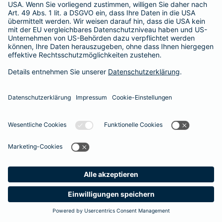
Unsere Berater und Beraterinnen stehen Ihnen gerne für ein
persönliches Gespräch zur Verfügung
. So finden auch Sie den optimalen Schutz für Ihre Zähne.
#MachenWirGern
Das könnte Sie auch interessieren
Zusatzversicherungen
Unfallversicherung
Meine
Suche
Produkte
Barmenia
Kontakt