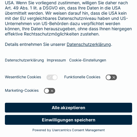
Unsere Berater und Beraterinnen stehen Ihnen gerne für ein
persönliches Gespräch zur Verfügung
. So finden auch Sie den optimalen Schutz für Ihre Zähne.
#MachenWirGern
Das könnte Sie auch interessieren
Zusatzversicherungen
Unfallversicherung
Meine
Suche
Produkte
Barmenia
Kontakt