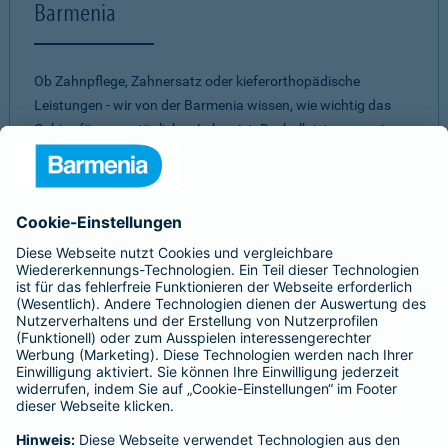
Barmenia
Ob Zahnpflege, Zahnersatz oder kieferorthopädische
Leistungen - wir von der Barmenia wissen, wie wichtig das
Gebiss für unser tägliches Leben ist. Deshalb ist es uns ein
Anliegen, Ihnen ein
umfassendes und individuelles
Vorsorge-Paket
zu bieten. Mit einer unserer
Zahnzusatzversicherungen müssen Sie nicht aufgrund eines
hohen Eigenanteils Abstriche bei zahnärztlichen
Behandlungen machen. Dabei ist es uns wichtig, für jeden
einen passenden Schutz zu finden. Daher können Sie aus
verschiedenen Tarifen
die beste Zahnversicherung
auswählen.
Egal für welches unserer Produkte Sie sich
entscheiden - bei allen unseren Tarifen erwartet Sie ein
gutes
Preis-Leistungs-Verhältnis.
Sie sind unsicher, welche Zahnvorsorge für Sie am besten
passt?