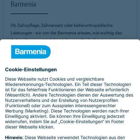
Barmenia
Ob Zahnpflege, Zahnersatz oder kieferorthopädische
Leistungen - wir von der Barmenia wissen, wie wichtig das
Gebiss für unser tägliches Leben ist. Deshalb ist es uns ein
Anliegen, Ihnen ein
umfassendes und individuelles
Vorsorge-Paket
zu bieten. Mit einer unserer
Zahnzusatzversicherungen müssen Sie nicht aufgrund eines
hohen Eigenanteils Abstriche bei zahnärztlichen
Behandlungen machen. Dabei ist es uns wichtig, für jeden
einen passenden Schutz zu finden. Daher können Sie aus
verschiedenen Tarifen
die beste Zahnversicherung
auswählen.
Egal für welches unserer Produkte Sie sich
entscheiden - bei allen unseren Tarifen erwartet Sie ein
gutes
Preis-Leistungs-Verhältnis.
Sie sind unsicher, welche Zahnvorsorge für Sie am besten
passt?