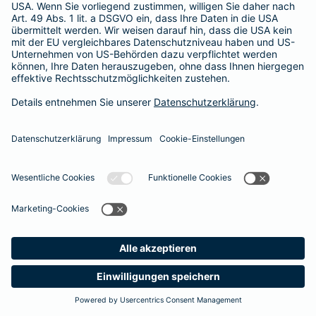
Unsere Berater und Beraterinnen stehen Ihnen gerne für ein
persönliches Gespräch zur Verfügung
. So finden auch Sie den optimalen Schutz für Ihre Zähne.
#MachenWirGern
Das könnte Sie auch interessieren
Zusatzversicherungen
Unfallversicherung
Meine
Suche
Produkte
Barmenia
Kontakt