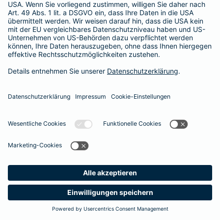
Unsere Berater und Beraterinnen stehen Ihnen gerne für ein
persönliches Gespräch zur Verfügung
. So finden auch Sie den optimalen Schutz für Ihre Zähne.
#MachenWirGern
Das könnte Sie auch interessieren
Zusatzversicherungen
Unfallversicherung
Meine
Suche
Produkte
Barmenia
Kontakt