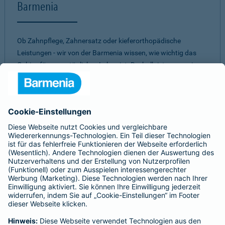
Barmenia
Ob Zahnpflege, Zahnersatz oder kieferorthopädische
Leistungen - wir von der Barmenia wissen, wie wichtig das
Gebiss für unser tägliches Leben ist. Deshalb ist es uns ein
Anliegen, Ihnen ein
umfassendes und individuelles
Vorsorge-Paket
zu bieten. Mit einer unserer
Zahnzusatzversicherungen müssen Sie nicht aufgrund eines
hohen Eigenanteils Abstriche bei zahnärztlichen
Behandlungen machen. Dabei ist es uns wichtig, für jeden
einen passenden Schutz zu finden. Daher können Sie aus
verschiedenen Tarifen
die beste Zahnversicherung
auswählen.
Egal für welches unserer Produkte Sie sich
entscheiden - bei allen unseren Tarifen erwartet Sie ein
gutes
Preis-Leistungs-Verhältnis.
Sie sind unsicher, welche Zahnvorsorge für Sie am besten
passt?