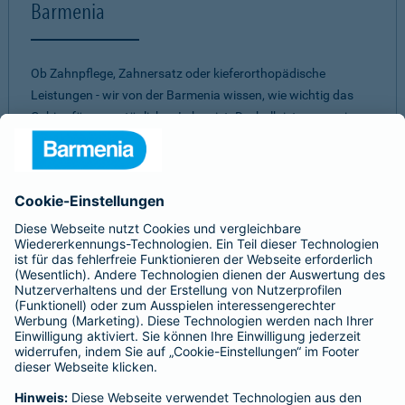
Barmenia
Ob Zahnpflege, Zahnersatz oder kieferorthopädische
Leistungen - wir von der Barmenia wissen, wie wichtig das
Gebiss für unser tägliches Leben ist. Deshalb ist es uns ein
Anliegen, Ihnen ein
umfassendes und individuelles
Vorsorge-Paket
zu bieten. Mit einer unserer
Zahnzusatzversicherungen müssen Sie nicht aufgrund eines
hohen Eigenanteils Abstriche bei zahnärztlichen
Behandlungen machen. Dabei ist es uns wichtig, für jeden
einen passenden Schutz zu finden. Daher können Sie aus
verschiedenen Tarifen
die beste Zahnversicherung
auswählen.
Egal für welches unserer Produkte Sie sich
entscheiden - bei allen unseren Tarifen erwartet Sie ein
gutes
Preis-Leistungs-Verhältnis.
Sie sind unsicher, welche Zahnvorsorge für Sie am besten
passt?