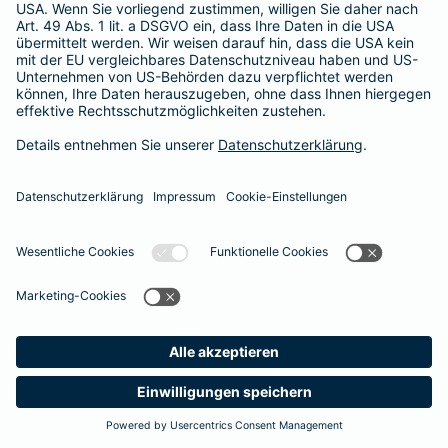
Unsere Berater und Beraterinnen stehen Ihnen gerne für ein
persönliches Gespräch zur Verfügung
. So finden auch Sie den optimalen Schutz für Ihre Zähne.
#MachenWirGern
Das könnte Sie auch interessieren
Zusatzversicherungen
Unfallversicherung
Meine
Suche
Produkte
Barmenia
Kontakt