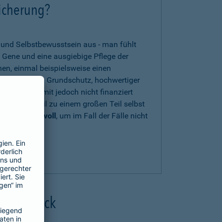
sicherung?
t und Selbstbewusstsein aus - man fühlt
 Gene und eine ausgiebige Pflege der
nen, einmal beispielsweise einen
en zwar einen Grundschutz, hochwertiger
s können damit jedoch nicht finanziert
n Eigenanteil zu einem großen Teil selbst
herung sinnvoll
, um im Fall der Fälle nicht
zu sein.
uns beraten
.
 Überblick