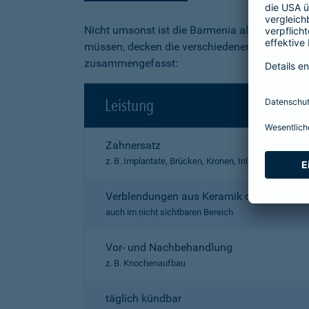
Nicht umsonst ist die Barmenia als "exzellent
müssen, decken die verschiedenen Produkte ein
zusammengefasst:
Leistung
Zahnersatz
z. B. Implantate, Brücken, Kronen, Inlays, Prothesen
Verblendungen aus Keramik oder Kunstst
auch im nicht sichtbaren Bereich
Vor- und Nachbehandlung
z. B. Knochenaufbau
täglich kündbar