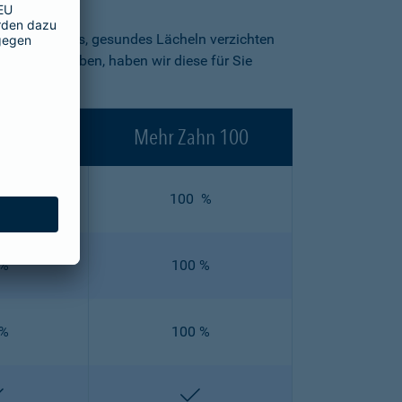
in strahlendes, gesundes Lächeln verzichten
blick zu geben, haben wir diese für Sie
ahn 90
Mehr Zahn 100
 %
100 %
 %
100 %
 %
100 %
enthalten
enthalten