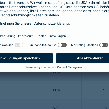
e" Zahnzusatzversicherung ausgezeichnet: Damit Sie nicht auf e
e Vielzahl an verschiedenen Leistungen ab. Um Ihnen einen Über
Mehr Zahn 80
Mehr Z
80 %
90
off
80 %
90
80 %
90
enthalten