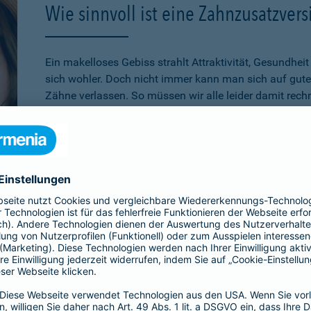
Wie sinnvoll ist eine Zahnzusatzver
Ein makelloses Gebiss strahlt Attraktivität, Gesundhei
sich wohler. Doch nicht immer kann man sich auf gute
Zähne verlassen. So müssen wir alle leider damit rech
Zahnersatz zu benötigen. Gesetzliche Leistungen biet
Zahnersatz wie Kronen, Brücken, Implantate oder Inlay
werden. Der Versicherte muss diese Leistungen über de
bezahlen. Aus diesem Grund ist eine
Zahnzusatzversic
auf die eigenen finanziellen Möglichkeiten beschränkt 
Lassen Sie sich gerne
individuell und persönlich von 
a Zahnzusatzversicherung Mehr Zahn im