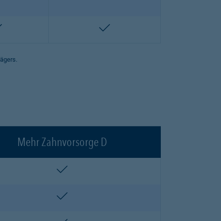
enthalten
enthalten
rägers.
Mehr Zahnvorsorge D
enthalten
enthalten