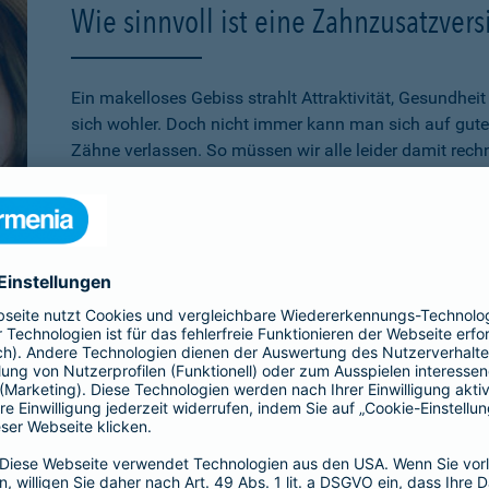
Wie sinnvoll ist eine Zahnzusatzver
Ein makelloses Gebiss strahlt Attraktivität, Gesundhei
sich wohler. Doch nicht immer kann man sich auf gute
Zähne verlassen. So müssen wir alle leider damit rech
Zahnersatz zu benötigen. Gesetzliche Leistungen biet
Zahnersatz wie Kronen, Brücken, Implantate oder Inlay
werden. Der Versicherte muss diese Leistungen über de
bezahlen. Aus diesem Grund ist eine
Zahnzusatzversic
auf die eigenen finanziellen Möglichkeiten beschränkt 
Lassen Sie sich gerne
individuell und persönlich von 
a Zahnzusatzversicherung Mehr Zahn im