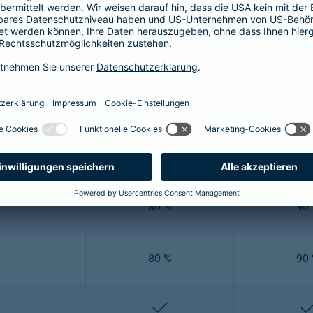
e" Zahnzusatzversicherung ausgezeichnet: Damit Sie nicht auf e
e Vielzahl an verschiedenen Leistungen ab. Um Ihnen einen Über
Mehr Zahn 80
Mehr Z
80 %
90
off
80 %
90
80 %
90
enthalten