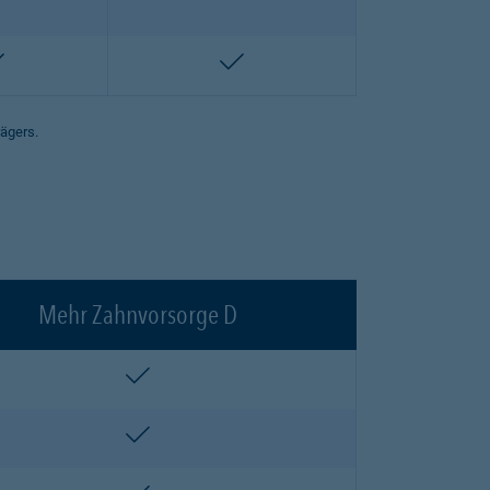
enthalten
enthalten
rägers.
Mehr Zahnvorsorge D
enthalten
enthalten