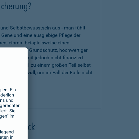
sicherung?
t und Selbstbewusstsein aus - man fühlt
 Gene und eine ausgiebige Pflege der
nen, einmal beispielsweise einen
en zwar einen Grundschutz, hochwertiger
s können damit jedoch nicht finanziert
n Eigenanteil zu einem großen Teil selbst
herung sinnvoll
, um im Fall der Fälle nicht
zu sein.
uns beraten
.
 Überblick