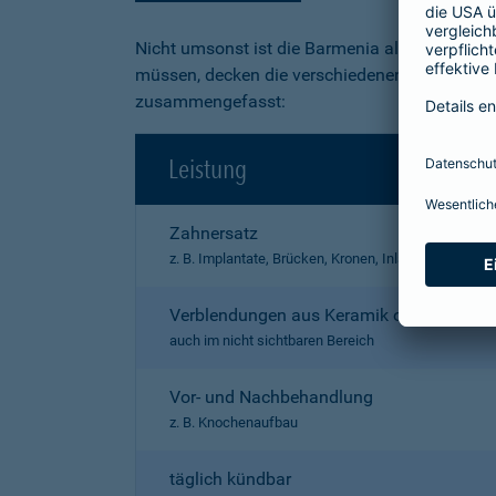
Nicht umsonst ist die Barmenia als "exzellent
müssen, decken die verschiedenen Produkte ein
zusammengefasst:
Leistung
Zahnersatz
z. B. Implantate, Brücken, Kronen, Inlays, Prothesen
Verblendungen aus Keramik oder Kunstst
auch im nicht sichtbaren Bereich
Vor- und Nachbehandlung
z. B. Knochenaufbau
täglich kündbar