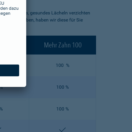
in strahlendes, gesundes Lächeln verzichten
blick zu geben, haben wir diese für Sie
ahn 90
Mehr Zahn 100
 %
100 %
 %
100 %
 %
100 %
enthalten
enthalten