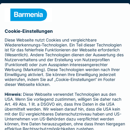
Presse
Unternehmen
Anfahrt
Affiliate-Partner werden
Barmenia ist Teil der BarmeniaGothaer
BELIEBTE SEITEN
Kranken-Zusatzversicherung
Tierversicherungen
Haftpflichtversicherung
Hausratversicherung
SERVICE
Adresse ändern
Schaden melden
Kilometerstandsmeldung
Serviceübersicht