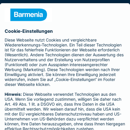
Presse
Unternehmen
Anfahrt
Affiliate-Partner werden
Barmenia ist Teil der BarmeniaGothaer
BELIEBTE SEITEN
Kranken-Zusatzversicherung
Tierversicherungen
Haftpflichtversicherung
Hausratversicherung
SERVICE
Adresse ändern
Schaden melden
Kilometerstandsmeldung
Serviceübersicht