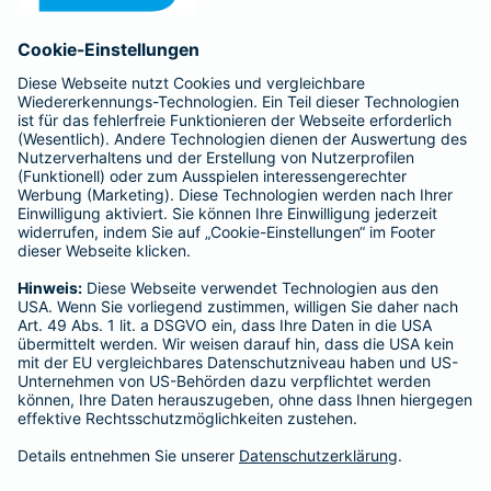
Anfahrt
Affiliate-Partner werden
Barmenia ist Teil der BarmeniaGothaer
BELIEBTE SEITEN
Kranken-Zusatzversicherung
Tierversicherungen
Haftpflichtversicherung
Hausratversicherung
SERVICE
Adresse ändern
Schaden melden
Kilometerstandsmeldung
Serviceübersicht
Bleiben Sie in Kontakt