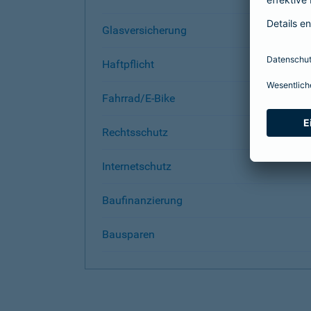
Glasversicherung
Haftpflicht
Fahrrad/E-Bike
Rechtsschutz
Internetschutz
Baufinanzierung
Bausparen