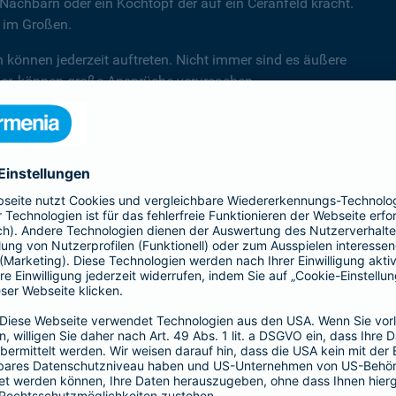
Nachbarn oder ein Kochtopf der auf ein Ceranfeld kracht.
d im Großen.
n können jederzeit auftreten. Nicht immer sind es äußere
hler, können große Ansprüche verursachen.