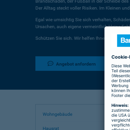
Brandschaden, der Fußball in der Scheibe des 
Der Alltag steckt voller Risiken. Im Kleinen un
Egal wie umsichtig Sie sich verhalten, Schäde
Ursachen, auch eigene vermeintlich kleine Fe
Schützen Sie sich. Wir helfen Ihnen dabei.
Angebot anfordern
Wohngebäude
Hausrat