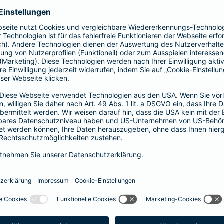
Fahrerkreises in Rechnung gestellt wird
1, 2 oder 3 Tage bzw.
1, 2 oder 3 Wochen
ne berechnen und direkt abschließen
 selbst bestimmen, ab wann Ihr Xtra-Fahrer-Schutz gültig ist.