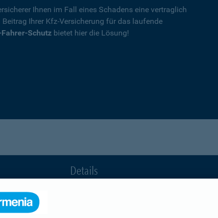
rsicherer Ihnen im Fall eines Schadens eine vertraglich
n Beitrag Ihrer Kfz-Versicherung für das laufende
-Fahrer-Schutz
bietet hier die Lösung!
Details
die Ihnen nach einem Unfall durch die Vertrag
Ihnen wegen einer unerlaubten Erweiterung des