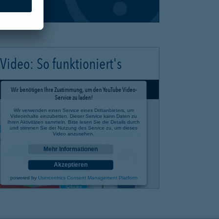
Video: So funktioniert's
Wir benötigen Ihre Zustimmung, um den YouTube Video-
Service zu laden!
Wir verwenden einen Service eines Drittanbieters, um
Videoinhalte einzubetten. Dieser Service kann Daten zu
Ihren Aktivitäten sammeln. Bitte lesen Sie die Details durch
und stimmen Sie der Nutzung des Service zu, um dieses
Video anzusehen.
Mehr Informationen
Akzeptieren
powered by
Usercentrics Consent Management Platform