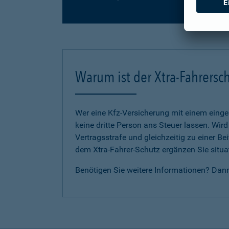
Warum ist der Xtra-Fahrersch
Wer eine Kfz-Versicherung mit einem eing
keine dritte Person ans Steuer lassen. Wir
Vertragsstrafe und gleichzeitig zu einer B
dem Xtra-Fahrer-Schutz ergänzen Sie situat
Benötigen Sie weitere Informationen? Dan