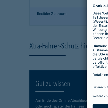
flexibler Zeitraum
Xtra-Fahrer-Schutz hier onli
Gut zu wissen
Am Ende des Online-Abschlusses können Sie
oder auch später der Fall sein.