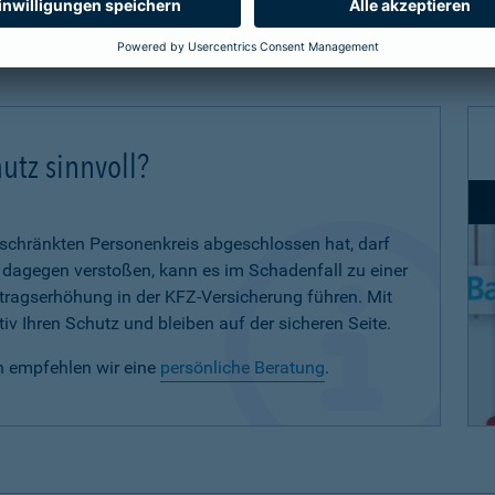
utz sinnvoll?
eschränkten Personenkreis abgeschlossen hat, darf
d dagegen verstoßen, kann es im Schadenfall zu einer
eitragserhöhung in der KFZ-Versicherung führen. Mit
iv Ihren Schutz und bleiben auf der sicheren Seite.
n empfehlen wir eine
persönliche Beratung
.