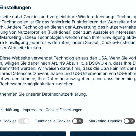
Fahrerkreises in Rechnung gestellt wird
1, 2 oder 3 Tage bzw.
1, 2 oder 3 Wochen
ne berechnen und direkt abschließen
 selbst bestimmen, ab wann Ihr Xtra-Fahrer-Schutz gültig ist.