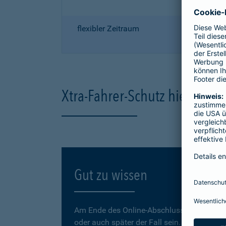
flexibler Zeitraum
Xtra-Fahrer-Schutz hier onli
Gut zu wissen
Am Ende des Online-Abschlusses können Sie
oder auch später der Fall sein.