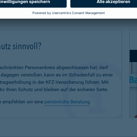
utz sinnvoll?
eschränkten Personenkreis abgeschlossen hat, darf
d dagegen verstoßen, kann es im Schadenfall zu einer
eitragserhöhung in der KFZ-Versicherung führen. Mit
iv Ihren Schutz und bleiben auf der sicheren Seite.
n empfehlen wir eine
persönliche Beratung
.