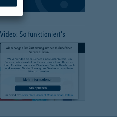
Video: So funktioniert's
Wir benötigen Ihre Zustimmung, um den YouTube Video-
Service zu laden!
Wir verwenden einen Service eines Drittanbieters, um
Videoinhalte einzubetten. Dieser Service kann Daten zu
Ihren Aktivitäten sammeln. Bitte lesen Sie die Details durch
und stimmen Sie der Nutzung des Service zu, um dieses
Video anzusehen.
Mehr Informationen
Akzeptieren
powered by
Usercentrics Consent Management Platform