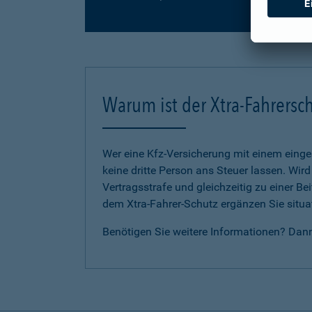
Warum ist der Xtra-Fahrersch
Wer eine Kfz-Versicherung mit einem eing
keine dritte Person ans Steuer lassen. Wir
Vertragsstrafe und gleichzeitig zu einer B
dem Xtra-Fahrer-Schutz ergänzen Sie situat
Benötigen Sie weitere Informationen? Dan