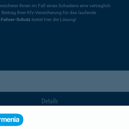
rsicherer Ihnen im Fall eines Schadens eine vertraglich
n Beitrag Ihrer Kfz-Versicherung für das laufende
-Fahrer-Schutz
bietet hier die Lösung!
Details
die Ihnen nach einem Unfall durch die Vertrag
Ihnen wegen einer unerlaubten Erweiterung des