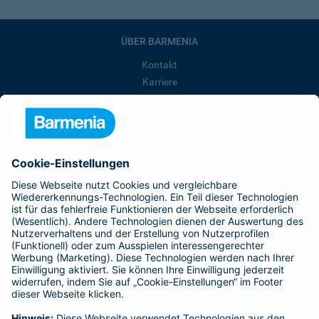
ÜBER BARMENIA
Kontakt
Karriere
Presse
Unternehmen
Anfahrt
Affiliate-Partner werden
Barmenia ist Teil der BarmeniaGothaer
BELIEBTE SEITEN
Kranken-Zusatzversicherung
Tierversicherungen
Haftpflichtversicherung
Hausratversicherung
SERVICE