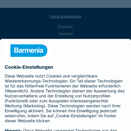
ÜBER BARMENIA
Kontakt
Karriere
Presse
Unternehmen
Anfahrt
Affiliate-Partner werden
Barmenia ist Teil der BarmeniaGothaer
BELIEBTE SEITEN
Kranken-Zusatzversicherung
Tierversicherungen
Haftpflichtversicherung
Hausratversicherung
SERVICE