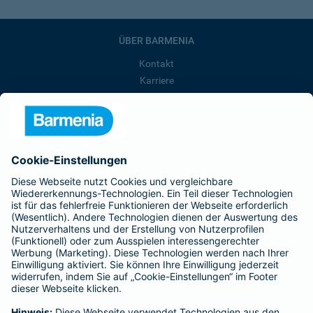
ÜBER BARMENIA
Kontakt
Karriere
Presse
Unternehmen
Anfahrt
Affiliate-Partner werden
Barmenia ist Teil der BarmeniaGothaer
BELIEBTE SEITEN
Kranken-Zusatzversicherung
Tierversicherungen
Haftpflichtversicherung
Hausratversicherung
SERVICE