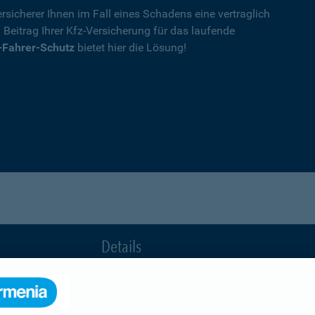
rsicherer Ihnen im Fall eines Schadens eine vertraglich
n Beitrag Ihrer Kfz-Versicherung für das laufende
-Fahrer-Schutz
bietet hier die Lösung!
Details
die Ihnen nach einem Unfall durch die Vertrag
Ihnen wegen einer unerlaubten Erweiterung des