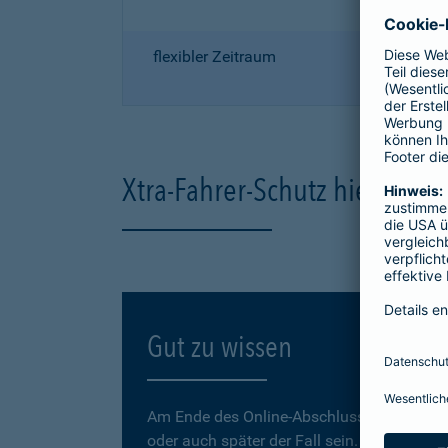
flexibler Zeitraum
Xtra-Fahrer-Schutz hier onli
Gut zu wissen
Am Ende des Online-Abschlusses können Sie
oder auch später der Fall sein.