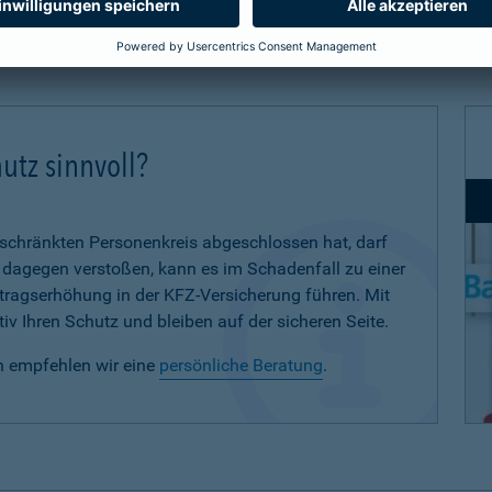
utz sinnvoll?
eschränkten Personenkreis abgeschlossen hat, darf
d dagegen verstoßen, kann es im Schadenfall zu einer
eitragserhöhung in der KFZ-Versicherung führen. Mit
iv Ihren Schutz und bleiben auf der sicheren Seite.
n empfehlen wir eine
persönliche Beratung
.