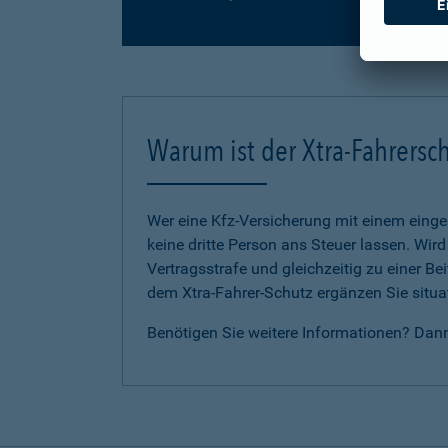
Warum ist der Xtra-Fahrersch
Wer eine Kfz-Versicherung mit einem eing
keine dritte Person ans Steuer lassen. Wir
Vertragsstrafe und gleichzeitig zu einer B
dem Xtra-Fahrer-Schutz ergänzen Sie situat
Benötigen Sie weitere Informationen? Dan