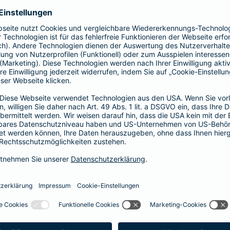
Fahrerkreises in Rechnung gestellt wird
1, 2 oder 3 Tage bzw.
1, 2 oder 3 Wochen
ne berechnen und direkt abschließen
 selbst bestimmen, ab wann Ihr Xtra-Fahrer-Schutz gültig ist.