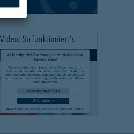
Video: So funktioniert's
Wir benötigen Ihre Zustimmung, um den YouTube Video-
Service zu laden!
Wir verwenden einen Service eines Drittanbieters, um
Videoinhalte einzubetten. Dieser Service kann Daten zu
Ihren Aktivitäten sammeln. Bitte lesen Sie die Details durch
und stimmen Sie der Nutzung des Service zu, um dieses
Video anzusehen.
Mehr Informationen
Akzeptieren
powered by
Usercentrics Consent Management Platform