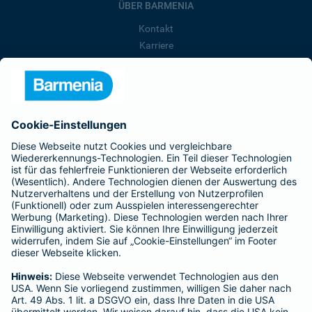
ÜBER BARMENIA
Kontakt
Karriere
Presse
Unternehmen
Anfahrt
Affiliate-Partner werden
Barmenia ist Teil der BarmeniaGothaer
BELIEBTE SEITEN
Kranken-Zusatzversicherung
Tierversicherungen
Haftpflichtversicherung
Hausratversicherung
SERVICE
Adresse ändern
Schaden melden