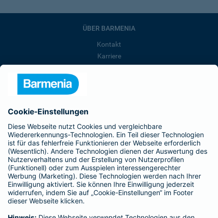
ÜBER BARMENIA
Kontakt
Karriere
Presse
Unternehmen
Anfahrt
Affiliate-Partner werden
Barmenia ist Teil der BarmeniaGothaer
BELIEBTE SEITEN
Kranken-Zusatzversicherung
Tierversicherungen
Haftpflichtversicherung
Hausratversicherung
SERVICE