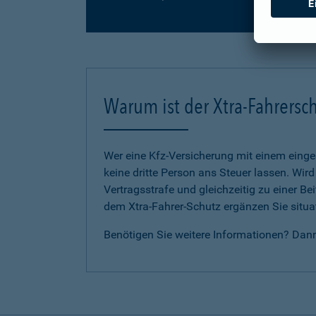
Warum ist der Xtra-Fahrersch
Wer eine Kfz-Versicherung mit einem eing
keine dritte Person ans Steuer lassen. Wir
Vertragsstrafe und gleichzeitig zu einer B
dem Xtra-Fahrer-Schutz ergänzen Sie situat
Benötigen Sie weitere Informationen? Dan