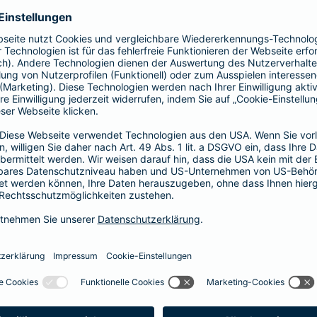
Fahrerkreises in Rechnung gestellt wird
1, 2 oder 3 Tage bzw.
1, 2 oder 3 Wochen
ne berechnen und direkt abschließen
 selbst bestimmen, ab wann Ihr Xtra-Fahrer-Schutz gültig ist.