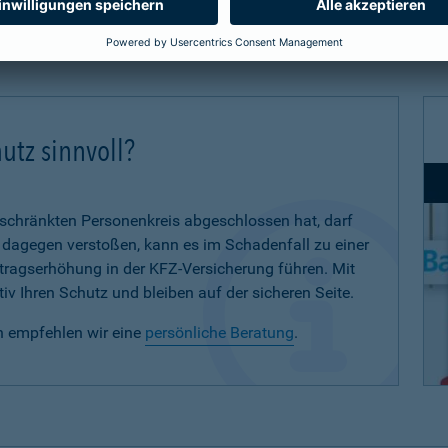
utz sinnvoll?
eschränkten Personenkreis abgeschlossen hat, darf
d dagegen verstoßen, kann es im Schadenfall zu einer
eitragserhöhung in der KFZ-Versicherung führen. Mit
iv Ihren Schutz und bleiben auf der sicheren Seite.
n empfehlen wir eine
persönliche Beratung
.