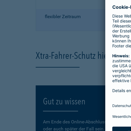
flexibler Zeitraum
Xtra-Fahrer-Schutz hier onli
Gut zu wissen
Am Ende des Online-Abschlusses können Sie
oder auch später der Fall sein.