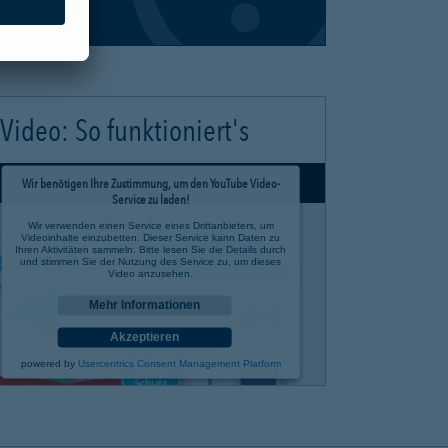
Video: So funktioniert's
Wir benötigen Ihre Zustimmung, um den YouTube Video-
Service zu laden!
Wir verwenden einen Service eines Drittanbieters, um
Videoinhalte einzubetten. Dieser Service kann Daten zu
Ihren Aktivitäten sammeln. Bitte lesen Sie die Details durch
und stimmen Sie der Nutzung des Service zu, um dieses
Video anzusehen.
Mehr Informationen
Akzeptieren
powered by
Usercentrics Consent Management Platform