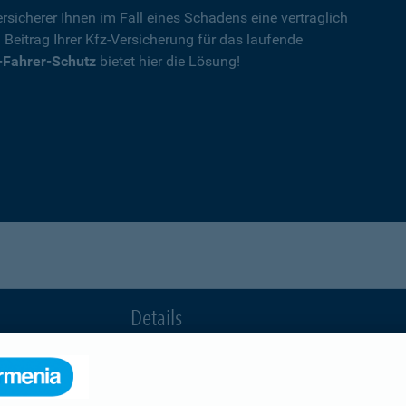
rsicherer Ihnen im Fall eines Schadens eine vertraglich
n Beitrag Ihrer Kfz-Versicherung für das laufende
-Fahrer-Schutz
bietet hier die Lösung!
Details
die Ihnen nach einem Unfall durch die Vertrag
Ihnen wegen einer unerlaubten Erweiterung des