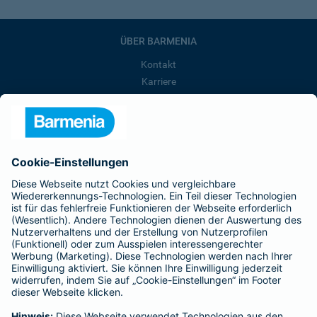
ÜBER BARMENIA
Kontakt
Karriere
Presse
Unternehmen
Anfahrt
Affiliate-Partner werden
Barmenia ist Teil der BarmeniaGothaer
BELIEBTE SEITEN
Kranken-Zusatzversicherung
Tierversicherungen
Haftpflichtversicherung
Hausratversicherung
SERVICE