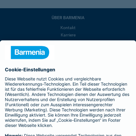
ÜBER BARMENIA
Kontakt
Karriere
Presse
Unternehmen
Anfahrt
Affiliate-Partner werden
Barmenia ist Teil der BarmeniaGothaer
BELIEBTE SEITEN
Kranken-Zusatzversicherung
Tierversicherungen
Haftpflichtversicherung
Hausratversicherung
SERVICE