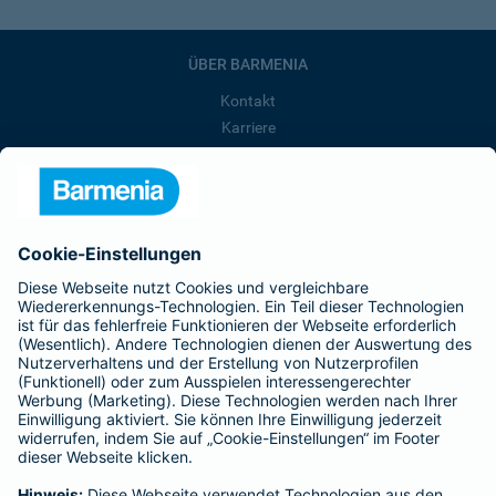
ÜBER BARMENIA
Kontakt
Karriere
Presse
Unternehmen
Anfahrt
Affiliate-Partner werden
Barmenia ist Teil der BarmeniaGothaer
BELIEBTE SEITEN
Kranken-Zusatzversicherung
Tierversicherungen
Haftpflichtversicherung
Hausratversicherung
SERVICE