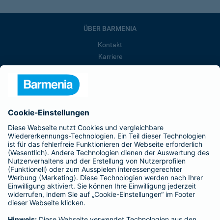
ÜBER BARMENIA
Kontakt
Karriere
Presse
Unternehmen
Anfahrt
Affiliate-Partner werden
Barmenia ist Teil der BarmeniaGothaer
BELIEBTE SEITEN
Kranken-Zusatzversicherung
Tierversicherungen
Haftpflichtversicherung
Hausratversicherung
SERVICE