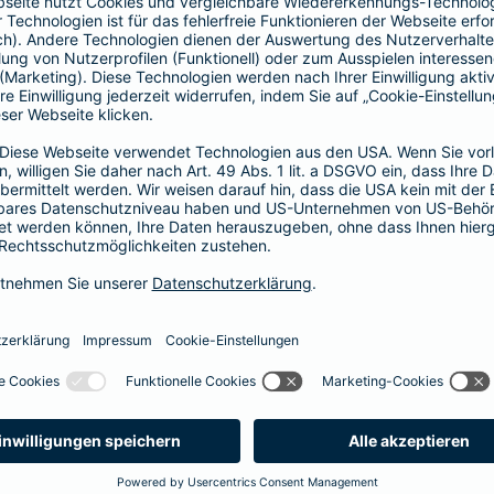
Fahrerkreises in Rechnung gestellt wird
1, 2 oder 3 Tage bzw.
1, 2 oder 3 Wochen
ne berechnen und direkt abschließen
 selbst bestimmen, ab wann Ihr Xtra-Fahrer-Schutz gültig ist.