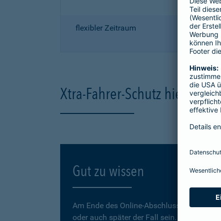
flexibler Zeitraum
Xtra-Fahrer-Schutz hier onli
Gut zu wissen
Am Ende des Online-Abschlusses können Sie
oder auch später der Fall sein.