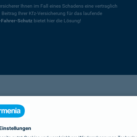
rsicherer Ihnen im Fall eines Schadens eine vertraglich
n Beitrag Ihrer Kfz-Versicherung für das laufende
-Fahrer-Schutz
bietet hier die Lösung!
Details
die Ihnen nach einem Unfall durch die Vertrag
Ihnen wegen einer unerlaubten Erweiterung des