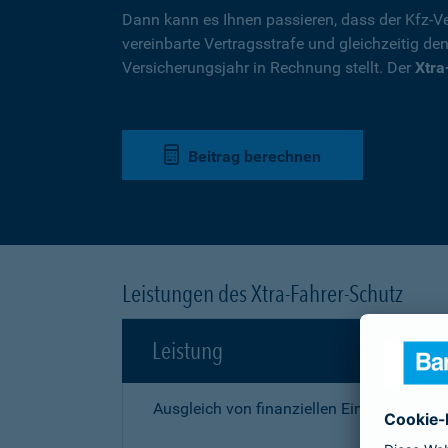
Dann kann es Ihnen passieren, dass der Kfz-Ve
vereinbarte Vertragsstrafe und gleichzeitig de
Versicherungsjahr in Rechnung stellt. Der
Xtra
Beitrag berechnen
Leistungen des Xtra-Fahrer-Schutz
Leistung
Ausgleich von finanziellen Einbußen