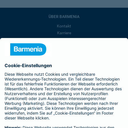
ÜBER BARMENIA
Kontakt
Karriere
Presse
Unternehmen
Anfahrt
Affiliate-Partner werden
Barmenia ist Teil der BarmeniaGothaer
BELIEBTE SEITEN
Kranken-Zusatzversicherung
Tierversicherungen
Haftpflichtversicherung
Hausratversicherung
SERVICE