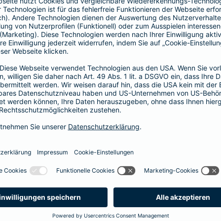
Fahrerkreises in Rechnung gestellt wird
1, 2 oder 3 Tage bzw.
1, 2 oder 3 Wochen
ne berechnen und direkt abschließen
 selbst bestimmen, ab wann Ihr Xtra-Fahrer-Schutz gültig ist.