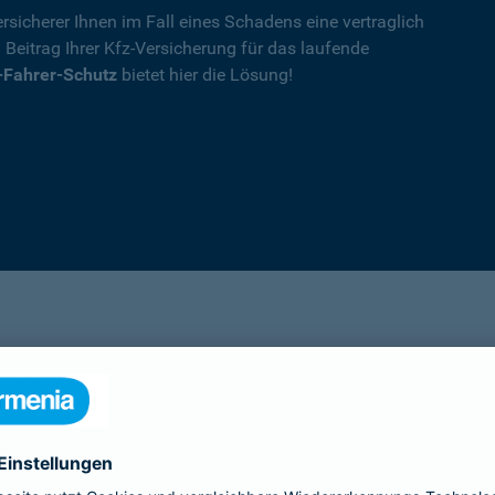
rsicherer Ihnen im Fall eines Schadens eine vertraglich
n Beitrag Ihrer Kfz-Versicherung für das laufende
-Fahrer-Schutz
bietet hier die Lösung!
Details
die Ihnen nach einem Unfall durch die Vertrag
Ihnen wegen einer unerlaubten Erweiterung des