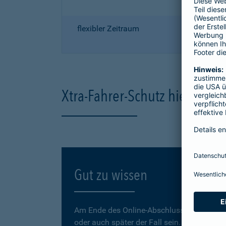
flexibler Zeitraum
Xtra-Fahrer-Schutz hier onli
Gut zu wissen
Am Ende des Online-Abschlusses können Sie
oder auch später der Fall sein.