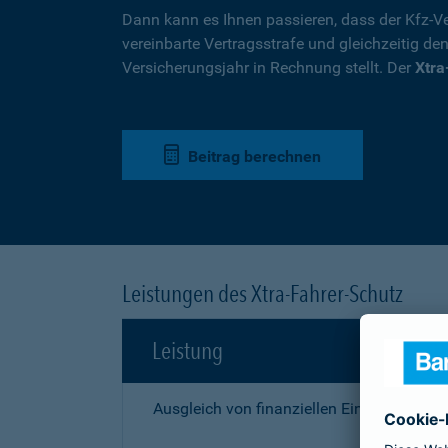
Dann kann es Ihnen passieren, dass der Kfz-Ve
vereinbarte Vertragsstrafe und gleichzeitig de
Versicherungsjahr in Rechnung stellt. Der
Xtra
Beitrag berechnen
Leistungen des Xtra-Fahrer-Schutz
Leistung
Ausgleich von finanziellen Einbußen