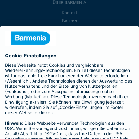
ÜBER BARMENIA
Kontakt
Karriere
Presse
Unternehmen
Anfahrt
Affiliate-Partner werden
Barmenia ist Teil der BarmeniaGothaer
BELIEBTE SEITEN
Kranken-Zusatzversicherung
Tierversicherungen
Haftpflichtversicherung
Hausratversicherung
SERVICE
Adresse ändern
Schaden melden