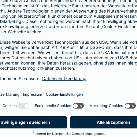
Fahrerkreises in Rechnung gestellt wird
1, 2 oder 3 Tage bzw.
1, 2 oder 3 Wochen
ne berechnen und direkt abschließen
 selbst bestimmen, ab wann Ihr Xtra-Fahrer-Schutz gültig ist.