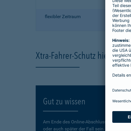
flexibler Zeitraum
Xtra-Fahrer-Schutz hier onli
Gut zu wissen
Am Ende des Online-Abschlusses können Sie
oder auch später der Fall sein.