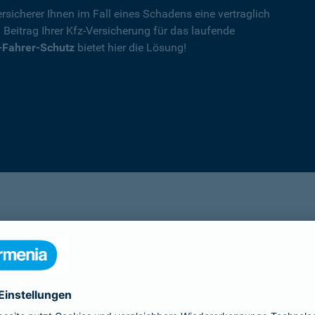
rsicherer Ihnen im Fall eines Schadens eine vertraglich
n Beitrag Ihrer Kfz-Versicherung für das laufende
-Fahrer-Schutz
bietet hier die Lösung!
Details
die Ihnen nach einem Unfall durch die Vertrag
Ihnen wegen einer unerlaubten Erweiterung des