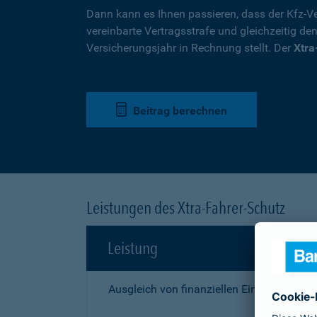
Dann kann es Ihnen passieren, dass der Kfz-Ve
vereinbarte Vertragsstrafe und gleichzeitig de
Versicherungsjahr in Rechnung stellt. Der
Xtra
Beitrag berechnen
Leistungen des Xtra-Fahrer-Schutz
Leistung
Ausgleich von finanziellen Einbußen