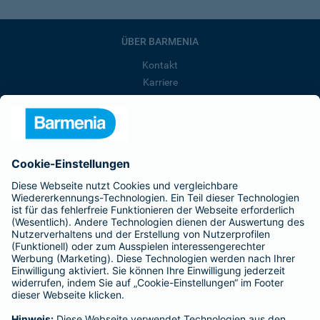
ÜBER BARMENIA
Kontakt
Karriere
Presse
Unternehmen
Anfahrt
Affiliate-Partner werden
Barmenia ist Teil der BarmeniaGothaer
BELIEBTE SEITEN
Kranken-Zusatzversicherung
Tierversicherungen
Haftpflichtversicherung
Hausratversicherung
SERVICE