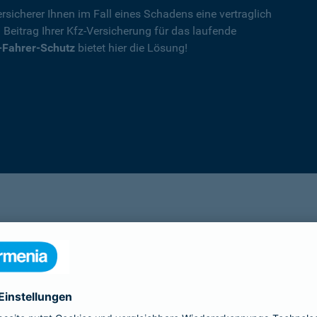
rsicherer Ihnen im Fall eines Schadens eine vertraglich
n Beitrag Ihrer Kfz-Versicherung für das laufende
-Fahrer-Schutz
bietet hier die Lösung!
Details
die Ihnen nach einem Unfall durch die Vertrag
Ihnen wegen einer unerlaubten Erweiterung des