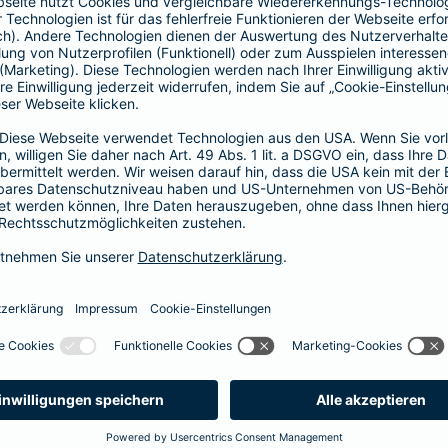
Fahrerkreises in Rechnung gestellt wird
1, 2 oder 3 Tage bzw.
1, 2 oder 3 Wochen
ne berechnen und direkt abschließen
 selbst bestimmen, ab wann Ihr Xtra-Fahrer-Schutz gültig ist.