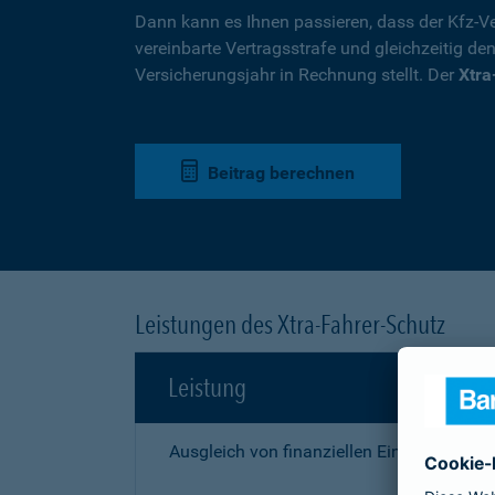
Dann kann es Ihnen passieren, dass der Kfz-Ve
vereinbarte Vertragsstrafe und gleichzeitig de
Versicherungsjahr in Rechnung stellt. Der
Xtra
Beitrag berechnen
Leistungen des Xtra-Fahrer-Schutz
Leistung
Ausgleich von finanziellen Einbußen