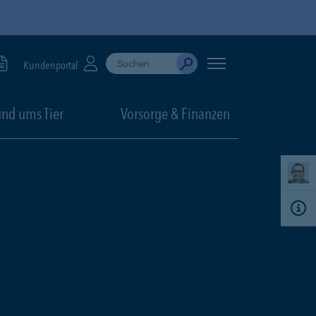
Suche durchführen
When autocomplete results are available, use up
Kundenportal
Absenden
nd ums Tier
Vorsorge & Finanzen