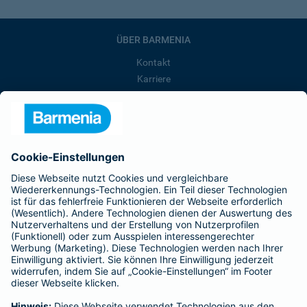
ÜBER BARMENIA
Kontakt
Karriere
Presse
Unternehmen
Anfahrt
Affiliate-Partner werden
Barmenia ist Teil der BarmeniaGothaer
BELIEBTE SEITEN
Kranken-Zusatzversicherung
Tierversicherungen
Haftpflichtversicherung
Hausratversicherung
SERVICE