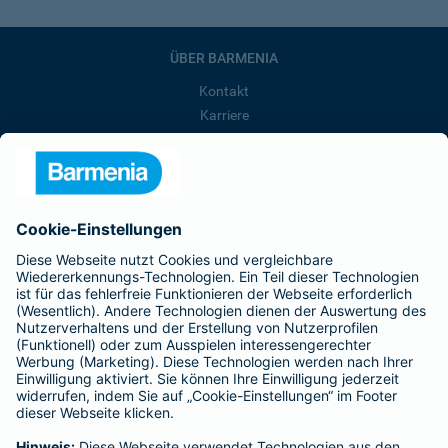
ÜBER BARMENIA
Kontakt
Karriere
Presse
Unternehmen
Anfahrt
Affiliate-Partner werden
Barmenia ist Teil der BarmeniaGothaer
BELIEBTE SEITEN
Kranken-Zusatzversicherung
Tierversicherungen
Haftpflichtversicherung
Hausratversicherung
SERVICE