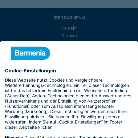
ÜBER BARMENIA
Kontakt
Karriere
Presse
Unternehmen
Anfahrt
Affiliate-Partner werden
Barmenia ist Teil der BarmeniaGothaer
BELIEBTE SEITEN
Kranken-Zusatzversicherung
Tierversicherungen
Haftpflichtversicherung
Hausratversicherung
SERVICE