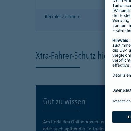
flexibler Zeitraum
Xtra-Fahrer-Schutz hier onli
Gut zu wissen
Am Ende des Online-Abschlusses können Sie
oder auch später der Fall sein.