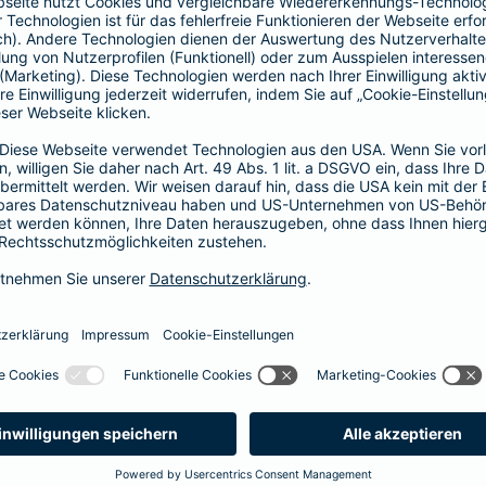
Fahrerkreises in Rechnung gestellt wird
1, 2 oder 3 Tage bzw.
1, 2 oder 3 Wochen
ne berechnen und direkt abschließen
 selbst bestimmen, ab wann Ihr Xtra-Fahrer-Schutz gültig ist.