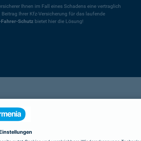
rsicherer Ihnen im Fall eines Schadens eine vertraglich
n Beitrag Ihrer Kfz-Versicherung für das laufende
-Fahrer-Schutz
bietet hier die Lösung!
Details
die Ihnen nach einem Unfall durch die Vertrag
Ihnen wegen einer unerlaubten Erweiterung des