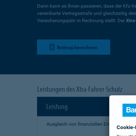
Dann kann es Ihnen passieren, dass der Kfz-Ve
vereinbarte Vertragsstrafe und gleichzeitig de
Versicherungsjahr in Rechnung stellt. Der
Xtra
Beitrag berechnen
Leistungen des Xtra-Fahrer-Schutz
Leistung
Ausgleich von finanziellen Einbußen