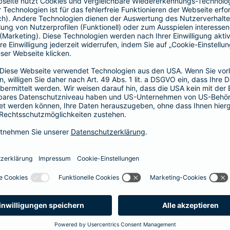
Fahrerkreises in Rechnung gestellt wird
1, 2 oder 3 Tage bzw.
1, 2 oder 3 Wochen
ne berechnen und direkt abschließen
 selbst bestimmen, ab wann Ihr Xtra-Fahrer-Schutz gültig ist.