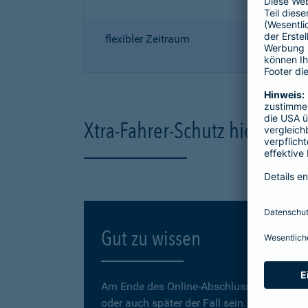
flexibler Zeitraum
Xtra-Fahrer-Schutz hier onli
Gut zu wissen
Am Ende des Online-Abschlusses können Sie
oder auch später der Fall sein.