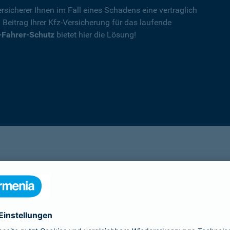
rsicherer Ihnen im Fall eines Schadens eine vertraglich
n Beitrag Ihrer Kfz-Versicherung für das laufende
-Fahrer-Schutz
bietet hier die Lösung!
Details
die Ihnen nach einem Unfall durch die Vertrag
Ihnen wegen einer unerlaubten Erweiterung des