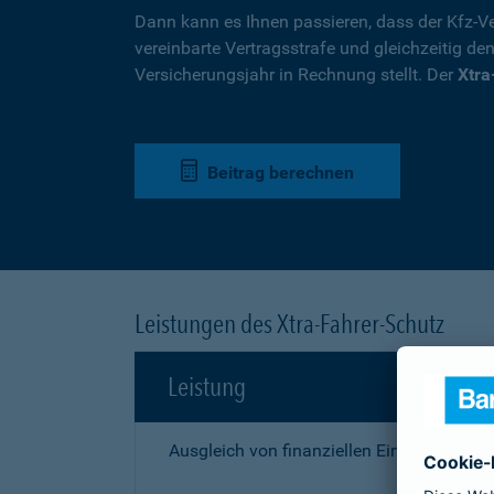
Dann kann es Ihnen passieren, dass der Kfz-Ve
vereinbarte Vertragsstrafe und gleichzeitig de
Versicherungsjahr in Rechnung stellt. Der
Xtra
Beitrag berechnen
Leistungen des Xtra-Fahrer-Schutz
Leistung
Ausgleich von finanziellen Einbußen