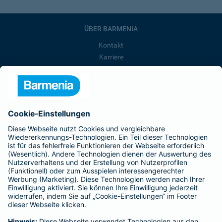
ÜBER BARMENIA
Kontakt
Karriere
Presse
Unternehmen
Anfahrt
Affiliate-Partner werden
Barmenia ist Teil der BarmeniaGothaer
BELIEBTE SEITEN
Kranken-Zusatzversicherung
Tierversicherungen
Haftpflichtversicherung
Hausratversicherung
SERVICE