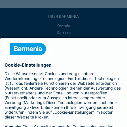
ÜBER BARMENIA
Kontakt
Karriere
Presse
Unternehmen
Anfahrt
Affiliate-Partner werden
Barmenia ist Teil der BarmeniaGothaer
BELIEBTE SEITEN
Kranken-Zusatzversicherung
Tierversicherungen
Haftpflichtversicherung
Hausratversicherung
SERVICE