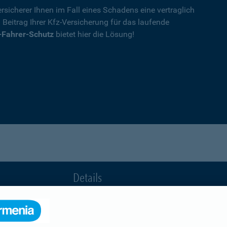
rsicherer Ihnen im Fall eines Schadens eine vertraglich
n Beitrag Ihrer Kfz-Versicherung für das laufende
-Fahrer-Schutz
bietet hier die Lösung!
Details
die Ihnen nach einem Unfall durch die Vertrag
Ihnen wegen einer unerlaubten Erweiterung des