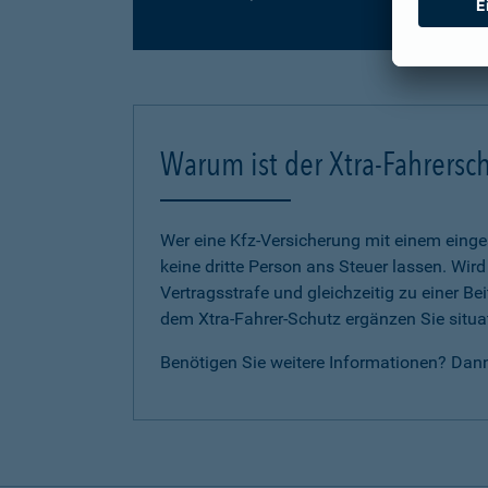
Warum ist der Xtra-Fahrersch
Wer eine Kfz-Versicherung mit einem eing
keine dritte Person ans Steuer lassen. Wir
Vertragsstrafe und gleichzeitig zu einer B
dem Xtra-Fahrer-Schutz ergänzen Sie situat
Benötigen Sie weitere Informationen? Dan