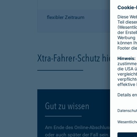
flexibler Zeitraum
Xtra-Fahrer-Schutz hier onli
Gut zu wissen
Am Ende des Online-Abschlusses können Sie
oder auch später der Fall sein.