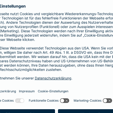
Fahrerkreises in Rechnung gestellt wird
1, 2 oder 3 Tage bzw.
1, 2 oder 3 Wochen
ne berechnen und direkt abschließen
 selbst bestimmen, ab wann Ihr Xtra-Fahrer-Schutz gültig ist.