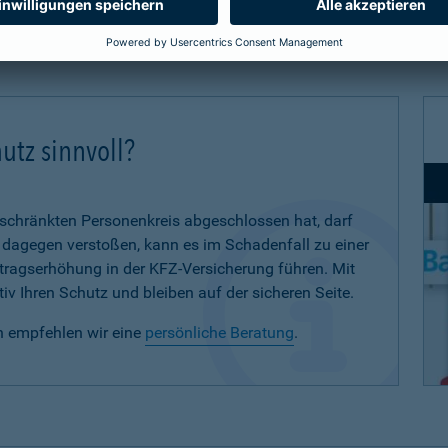
utz sinnvoll?
eschränkten Personenkreis abgeschlossen hat, darf
d dagegen verstoßen, kann es im Schadenfall zu einer
eitragserhöhung in der KFZ-Versicherung führen. Mit
iv Ihren Schutz und bleiben auf der sicheren Seite.
n empfehlen wir eine
persönliche Beratung
.