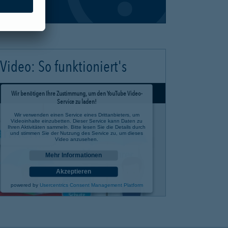
Video: So funktioniert's
Wir benötigen Ihre Zustimmung, um den YouTube Video-
Service zu laden!
Wir verwenden einen Service eines Drittanbieters, um
Videoinhalte einzubetten. Dieser Service kann Daten zu
Ihren Aktivitäten sammeln. Bitte lesen Sie die Details durch
und stimmen Sie der Nutzung des Service zu, um dieses
Video anzusehen.
Mehr Informationen
Akzeptieren
powered by
Usercentrics Consent Management Platform