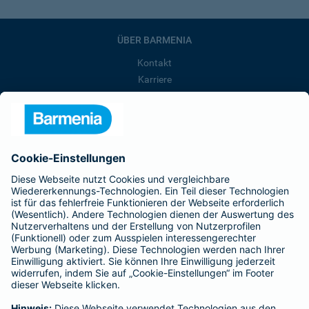
ÜBER BARMENIA
Kontakt
Karriere
Presse
Unternehmen
Anfahrt
Affiliate-Partner werden
Barmenia ist Teil der BarmeniaGothaer
BELIEBTE SEITEN
Kranken-Zusatzversicherung
Tierversicherungen
Haftpflichtversicherung
Hausratversicherung
SERVICE