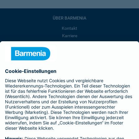
ÜBER BARMENIA
Kontakt
Karriere
Presse
Unternehmen
Anfahrt
Affiliate-Partner werden
Barmenia ist Teil der BarmeniaGothaer
BELIEBTE SEITEN
Kranken-Zusatzversicherung
Tierversicherungen
Haftpflichtversicherung
Hausratversicherung
SERVICE